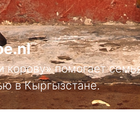
e.nl
 корову» помогает семь
ью в Кыргызстане.
к лучшему!
К