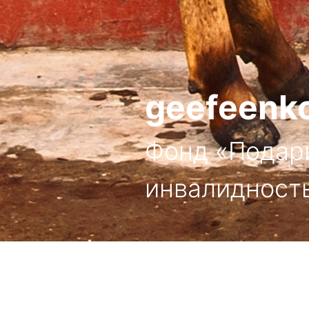
geefeenko
Фонд «Подари
инвалидност
Корова меняет ситуацию 