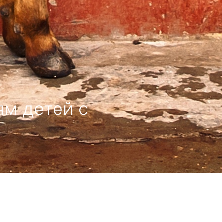
ям детей с
орова дарит людям
надежду