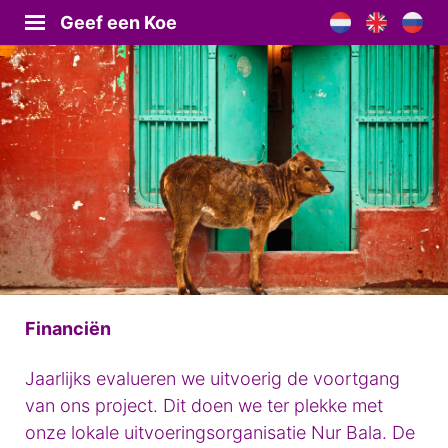
Geef een Koe
Financiën
Jaarlijks evalueren we uitvoerig de voortgang
van ons project. Dit doen we ter plekke met
onze lokale uitvoeringsorganisatie Nur Bala. De