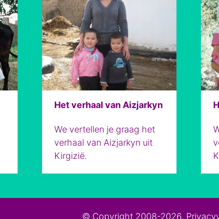
Het verhaal van Aizjarkyn
H
We vertellen je graag het
W
verhaal van Aizjarkyn uit
v
Kirgizië.
K
© Copyright 2008-2026.
Privacyv