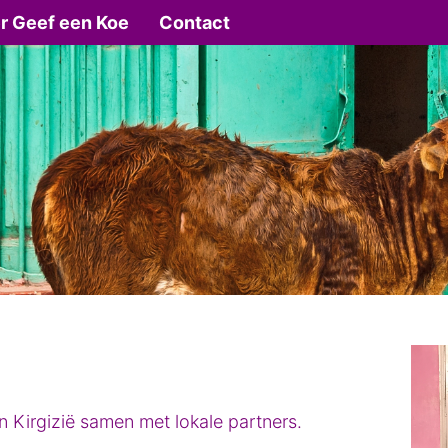
r Geef een Koe
Contact
n Kirgizië samen met lokale partners.